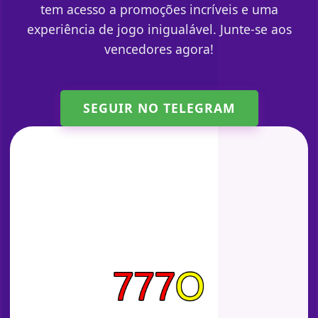
tem acesso a promoções incríveis e uma
experiência de jogo inigualável. Junte-se aos
vencedores agora!
SEGUIR NO TELEGRAM