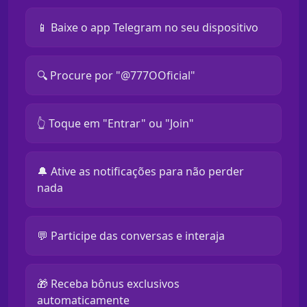
📱 Baixe o app Telegram no seu dispositivo
🔍 Procure por "@777OOficial"
👆 Toque em "Entrar" ou "Join"
🔔 Ative as notificações para não perder
nada
💬 Participe das conversas e interaja
🎁 Receba bônus exclusivos
automaticamente