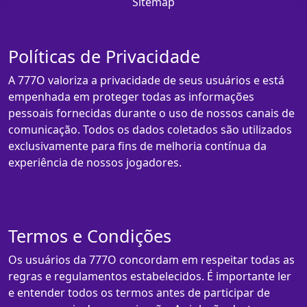
Sitemap
Políticas de Privacidade
A 777O valoriza a privacidade de seus usuários e está
empenhada em proteger todas as informações
pessoais fornecidas durante o uso de nossos canais de
comunicação. Todos os dados coletados são utilizados
exclusivamente para fins de melhoria contínua da
experiência de nossos jogadores.
Termos e Condições
Os usuários da 777O concordam em respeitar todas as
regras e regulamentos estabelecidos. É importante ler
e entender todos os termos antes de participar de