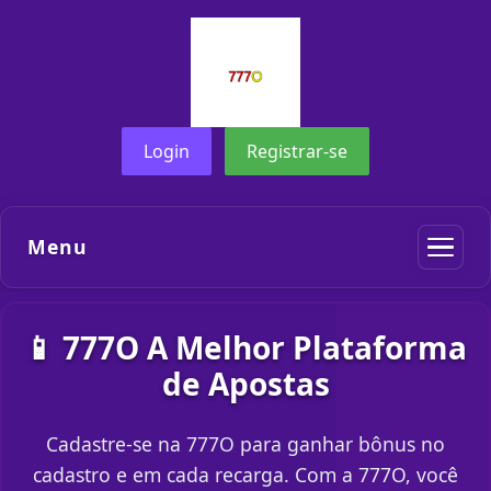
Login
Registrar-se
Menu
📱 777O A Melhor Plataforma
de Apostas
Cadastre-se na 777O para ganhar bônus no
cadastro e em cada recarga. Com a 777O, você