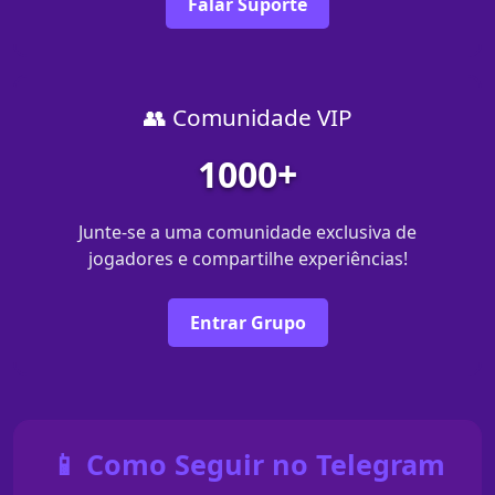
Falar Suporte
👥 Comunidade VIP
1000+
Junte-se a uma comunidade exclusiva de
jogadores e compartilhe experiências!
Entrar Grupo
📱 Como Seguir no Telegram