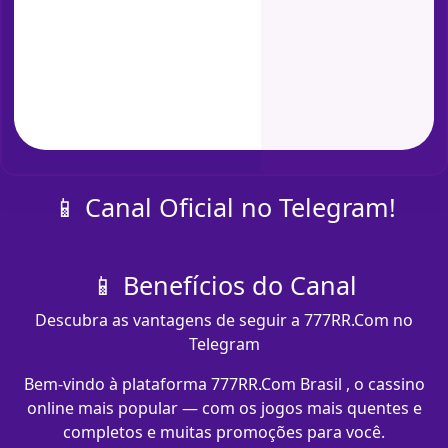
📱 Canal Oficial no Telegram!
📱 Benefícios do Canal
Descubra as vantagens de seguir a 777RR.Com no
Telegram
Bem-vindo à plataforma 777RR.Com Brasil , o cassino
online mais popular — com os jogos mais quentes e
completos e muitas promoções para você.