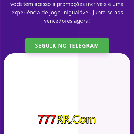
você tem acesso a promoções incríveis e uma
experiência de jogo inigualável. Junte-se aos
vencedores agora!
SEGUIR NO TELEGRAM