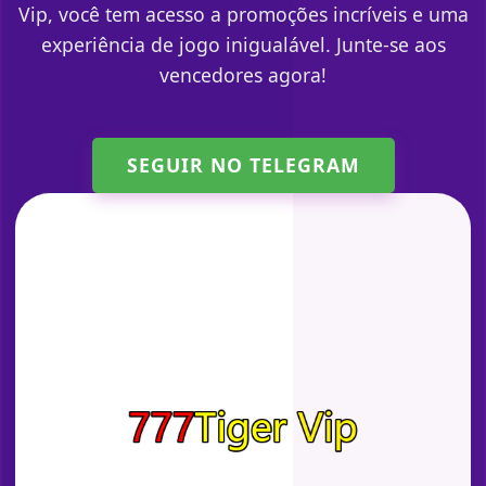
Vip, você tem acesso a promoções incríveis e uma
experiência de jogo inigualável. Junte-se aos
vencedores agora!
SEGUIR NO TELEGRAM