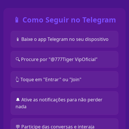
📱 Como Seguir no Telegram
📱 Baixe o app Telegram no seu dispositivo
🔍 Procure por "@777Tiger VipOficial"
👆 Toque em "Entrar" ou "Join"
🔔 Ative as notificações para não perder
nada
💬 Participe das conversas e interaja