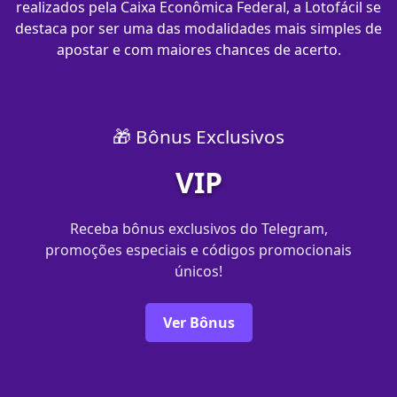
realizados pela Caixa Econômica Federal, a Lotofácil se
destaca por ser uma das modalidades mais simples de
apostar e com maiores chances de acerto.
🎁 Bônus Exclusivos
VIP
Receba bônus exclusivos do Telegram,
promoções especiais e códigos promocionais
únicos!
Ver Bônus