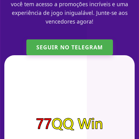
você tem acesso a promoções incríveis e uma
experiência de jogo inigualável. Junte-se aos
vencedores agora!
SEGUIR NO TELEGRAM