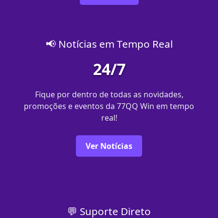
📢 Notícias em Tempo Real
24/7
Fique por dentro de todas as novidades,
promoções e eventos da 77QQ Win em tempo
real!
Ver Notícias
💬 Suporte Direto