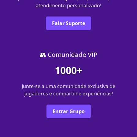
atendimento personalizado!
Falar Suporte
👥 Comunidade VIP
1000+
Junte-se a uma comunidade exclusiva de
jogadores e compartilhe experiências!
Entrar Grupo