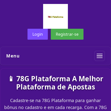
Login
Registrar-se
Menu
📱 78G Plataforma A Melhor
Plataforma de Apostas
Cadastre-se na 78G Plataforma para ganhar
bônus no cadastro e em cada recarga. Com a 78G