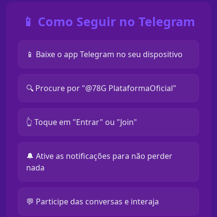
📱 Como Seguir no Telegram
📱 Baixe o app Telegram no seu dispositivo
🔍 Procure por "@78G PlataformaOficial"
👆 Toque em "Entrar" ou "Join"
🔔 Ative as notificações para não perder
nada
💬 Participe das conversas e interaja