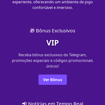
experiente, oferecendo um ambiente de jogo
confortável e imersivo.
🎁 Bônus Exclusivos
VIP
Receba bônus exclusivos do Telegram,
promoções especiais e códigos promocionais
únicos!
Ver Bônus
📢 Notícias em Tempo Real