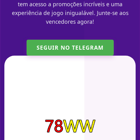
tem acesso a promoções incríveis e uma
experiência de jogo inigualável. Junte-se aos
vencedores agora!
SEGUIR NO TELEGRAM