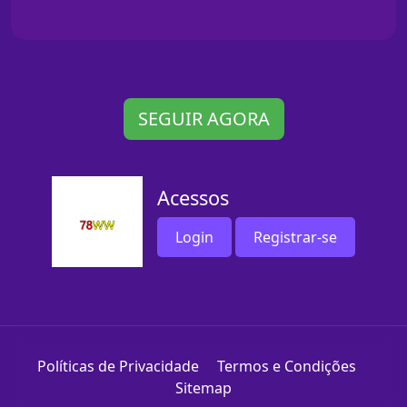
SEGUIR AGORA
Acessos
Login
Registrar-se
Políticas de Privacidade
Termos e Condições
Sitemap