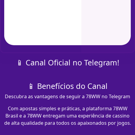
📱 Canal Oficial no Telegram!
📱 Benefícios do Canal
Descubra as vantagens de seguir a 78WW no Telegram
Com apostas simples e práticas, a plataforma 78WW
Brasil e a 78WW entregam uma experiência de cassino
de alta qualidade para todos os apaixonados por jogos.