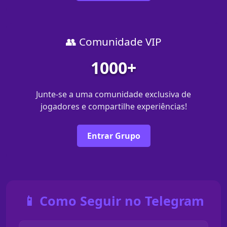
👥 Comunidade VIP
1000+
Junte-se a uma comunidade exclusiva de
jogadores e compartilhe experiências!
Entrar Grupo
📱 Como Seguir no Telegram