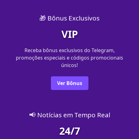
🎁 Bônus Exclusivos
VIP
Receba bônus exclusivos do Telegram,
promoções especiais e códigos promocionais
únicos!
Ver Bônus
📢 Notícias em Tempo Real
24/7