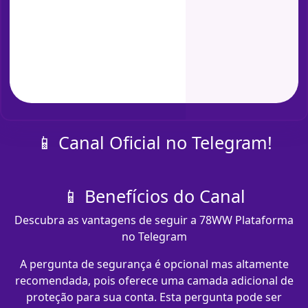
📱 Canal Oficial no Telegram!
📱 Benefícios do Canal
Descubra as vantagens de seguir a 78WW Plataforma
no Telegram
A pergunta de segurança é opcional mas altamente
recomendada, pois oferece uma camada adicional de
proteção para sua conta. Esta pergunta pode ser