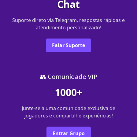
Chat
Suporte direto via Telegram, respostas rápidas e
atendimento personalizado!
Falar Suporte
👥 Comunidade VIP
1000+
Junte-se a uma comunidade exclusiva de
jogadores e compartilhe experiências!
Entrar Grupo