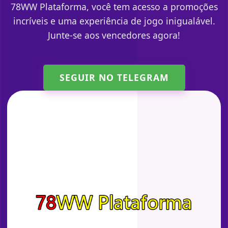
78WW Plataforma, você tem acesso a promoções
incríveis e uma experiência de jogo inigualável.
Junte-se aos vencedores agora!
SEGUIR NO TELEGRAM