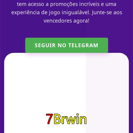
tem acesso a promoções incríveis e uma
experiência de jogo inigualável. Junte-se aos
vencedores agora!
SEGUIR NO TELEGRAM