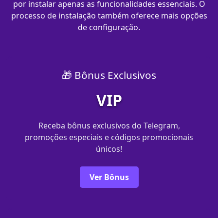
por instalar apenas as funcionalidades essenciais. O
processo de instalação também oferece mais opções
de configuração.
🎁 Bônus Exclusivos
VIP
Receba bônus exclusivos do Telegram,
promoções especiais e códigos promocionais
únicos!
Ver Bônus