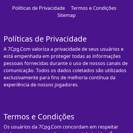
Políticas de Privacidade
Termos e Condições
Sitemap
Políticas de Privacidade
A 7Cpg.Com valoriza a privacidade de seus usuários e
está empenhada em proteger todas as informações
pessoais fornecidas durante o uso de nossos canais de
comunicação. Todos os dados coletados são utilizados
exclusivamente para fins de melhoria contínua da
experiência de nossos jogadores.
Termos e Condições
Os usuários da 7Cpg.Com concordam em respeitar