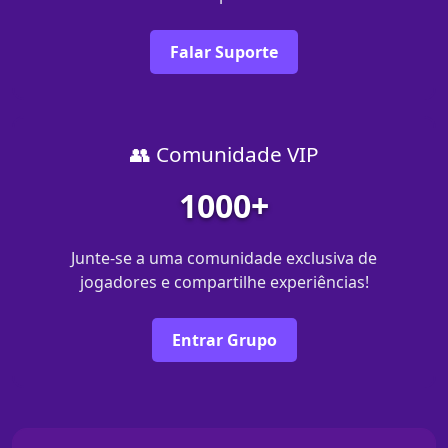
Falar Suporte
👥 Comunidade VIP
1000+
Junte-se a uma comunidade exclusiva de
jogadores e compartilhe experiências!
Entrar Grupo