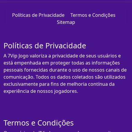
Políticas de Privacidade
Termos e Condições
Sitemap
Políticas de Privacidade
A 7Vip Jogo valoriza a privacidade de seus usuários e
está empenhada em proteger todas as informações
pessoais fornecidas durante o uso de nossos canais de
comunicação. Todos os dados coletados são utilizados
exclusivamente para fins de melhoria contínua da
experiência de nossos jogadores.
Termos e Condições