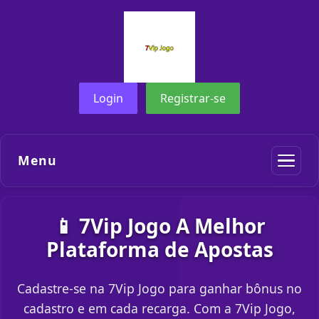
Login
Registrar-se
Menu
📱 7Vip Jogo A Melhor
Plataforma de Apostas
Cadastre-se na 7Vip Jogo para ganhar bônus no
cadastro e em cada recarga. Com a 7Vip Jogo,