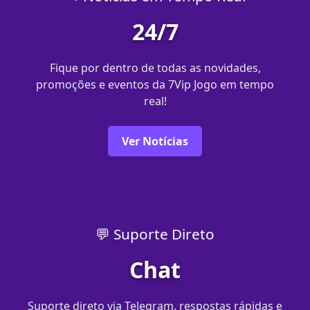
24/7
Fique por dentro de todas as novidades,
promoções e eventos da 7Vip Jogo em tempo
real!
Ver Notícias
💬 Suporte Direto
Chat
Suporte direto via Telegram, respostas rápidas e