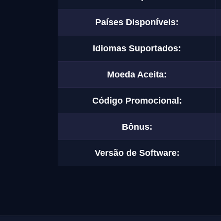
Países Disponíveis:
Idiomas Suportados:
Moeda Aceita:
Código Promocional:
Bônus:
Versão de Software: