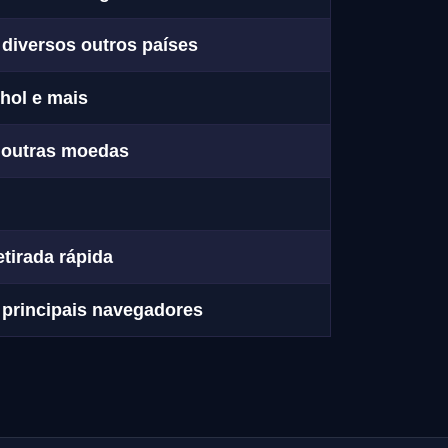
 diversos outros países
hol e mais
s outras moedas
tirada rápida
 principais navegadores