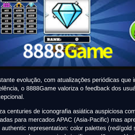
tante evolução, com atualizações periódicas que 
lência, o 8888Game valoriza o feedback dos usuá
epcional.
iza centuries de iconografia asiática auspiciosa c
adas para mercados APAC (Asia-Pacific) mas aprec
authentic representation: color palettes (red/gold 