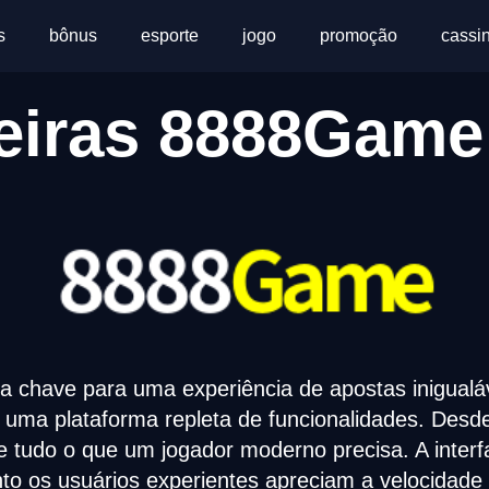
s
bônus
esporte
jogo
promoção
cassi
leiras 8888Game
 chave para uma experiência de apostas inigualáv
uma plataforma repleta de funcionalidades. Desde 
tudo o que um jogador moderno precisa. A interfac
to os usuários experientes apreciam a velocidade