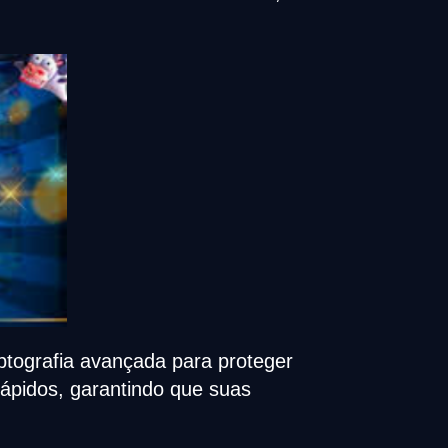
iptografia avançada para proteger
ápidos, garantindo que suas