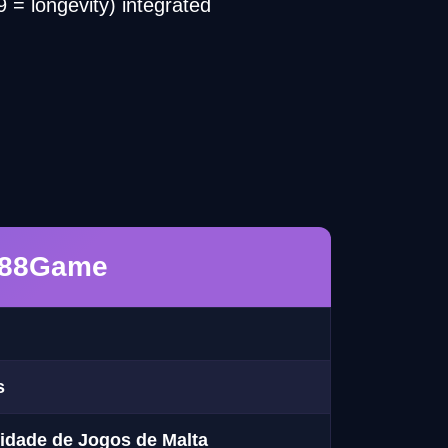
9 = longevity) integrated
8888Game
s
idade de Jogos de Malta